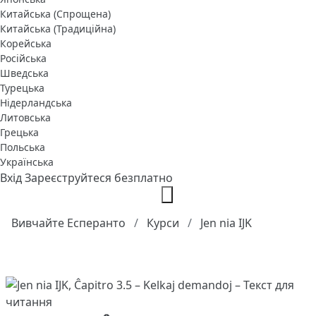
Китайська (Спрощена)
Китайська (Традиційна)
Корейська
Російська
Шведська
Турецька
Нідерландська
Литовська
Грецька
Польська
Українська
Вхід
Зареєструйтеся безплатно
Вивчайте Есперанто
Курси
Jen nia IJK