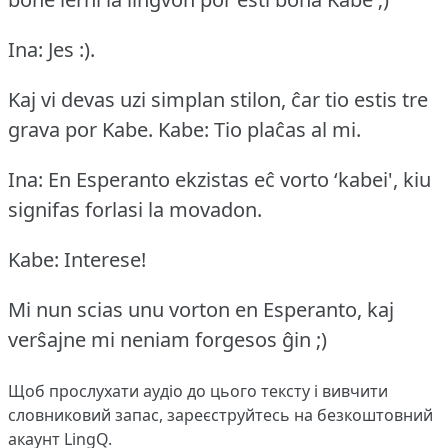
Ina: Jes :).
Kaj vi devas uzi simplan stilon, ĉar tio estis tre
grava por Kabe.
Kabe: Tio plaĉas al mi.
Ina: En Esperanto ekzistas eĉ vorto ‘kabei', kiu
signifas forlasi la movadon.
Kabe: Interese!
Mi nun scias unu vorton en Esperanto, kaj
verŝajne mi neniam forgesos ĝin ;)
Щоб прослухати аудіо до цього тексту і вивчити
словниковий запас,
зареєструйтесь
на безкоштовний
акаунт LingQ.