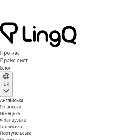
Про нас
Прайс-лист
Блог
uk
Англійська
Іспанська
Німецька
Французька
Італійська
Португальська
Японська