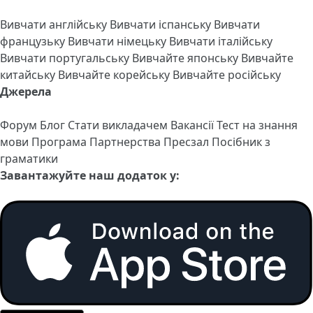
Вивчати англійську
Вивчати іспанську
Вивчати
французьку
Вивчати німецьку
Вивчати італійську
Вивчати португальську
Вивчайте японську
Вивчайте
китайську
Вивчайте корейську
Вивчайте російську
Джерела
Форум
Блог
Стати викладачем
Вакансії
Тест на знання
мови
Програма Партнерства
Пресзал
Посібник з
граматики
Завантажуйте наш додаток у: