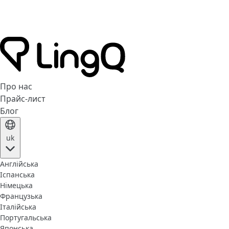
Про нас
Прайс-лист
Блог
uk
Англійська
Іспанська
Німецька
Французька
Італійська
Португальська
Японська