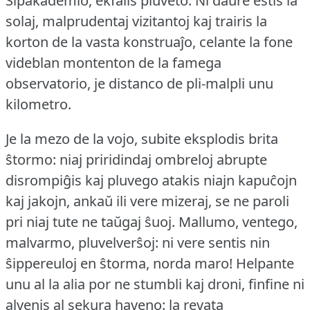
Ŝipakademio, ekfalis pluveto.
Ni daŭre estis la
solaj, malprudentaj vizitantoj kaj trairis la
korton de la vasta konstruaĵo, celante la fone
videblan montenton de la famega
observatorio, je distanco de pli-malpli unu
kilometro.
Je la mezo de la vojo, subite eksplodis brita
ŝtormo: niaj priridindaj ombreloj abrupte
disrompiĝis kaj pluvego atakis niajn kapuĉojn
kaj jakojn, ankaŭ ili vere mizeraj, se ne paroli
pri niaj tute ne taŭgaj ŝuoj.
Mallumo, ventego,
malvarmo, pluvelverŝoj: ni vere sentis nin
ŝippereuloj en ŝtorma, norda maro!
Helpante
unu al la alia por ne stumbli kaj droni, finfine ni
alvenis al sekura haveno: la revata