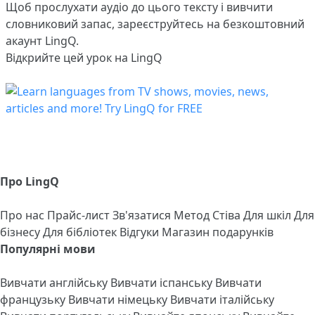
Щоб прослухати аудіо до цього тексту і вивчити
словниковий запас,
зареєструйтесь
на безкоштовний
акаунт LingQ.
Відкрийте цей урок на LingQ
Про LingQ
Про нас
Прайс-лист
Зв'язатися
Метод Стіва
Для шкіл
Для
бізнесу
Для бібліотек
Відгуки
Магазин подарунків
Популярні мови
Вивчати англійську
Вивчати іспанську
Вивчати
французьку
Вивчати німецьку
Вивчати італійську