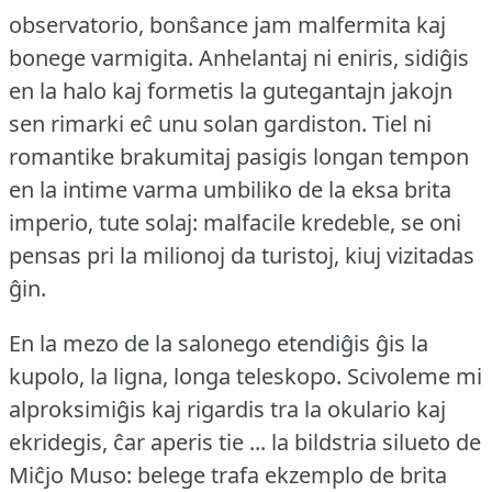
observatorio, bonŝance jam malfermita kaj
bonege varmigita.
Anhelantaj ni eniris, sidiĝis
en la halo kaj formetis la gutegantajn jakojn
sen rimarki eĉ unu solan gardiston.
Tiel ni
romantike brakumitaj pasigis longan tempon
en la intime varma umbiliko de la eksa brita
imperio, tute solaj: malfacile kredeble, se oni
pensas pri la milionoj da turistoj, kiuj vizitadas
ĝin.
En la mezo de la salonego etendiĝis ĝis la
kupolo, la ligna, longa teleskopo.
Scivoleme mi
alproksimiĝis kaj rigardis tra la okulario kaj
ekridegis, ĉar aperis tie ... la bildstria silueto de
Miĉjo Muso: belege trafa ekzemplo de brita