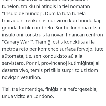
tunelon, tra kiu ni atingis la tiel nomatan
"Insulo de hundoj".
Dum la tuta tunela
trairado ni renkontis nur viron kun hundo kaj
granda fortika ombrelo.
Sur tiu londona eksa
insulo oni konstruis la novan financan centron
"Canary Warf".
Tiam ĝi estis konektita al la
metroa reto per komence surfaca fervojo, tute
aŭtomata, t.e.
sen kondukisto aŭ alia
servistaro.
Por ni, provincanoj kutimiĝintaj al
dezerta vivo, temis pri tikla surprizo uzi tiom
novigan veturilon.
Tiel, tre kontentige, finiĝis nia neforgesebla,
unua vizito en Londono.