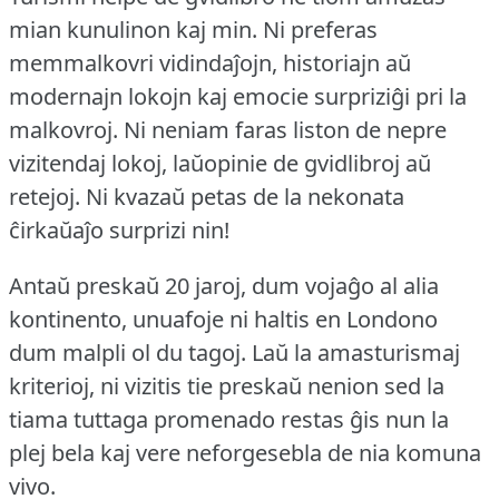
mian kunulinon kaj min.
Ni preferas
memmalkovri vidindaĵojn, historiajn aŭ
modernajn lokojn kaj emocie surpriziĝi pri la
malkovroj.
Ni neniam faras liston de nepre
vizitendaj lokoj, laŭopinie de gvidlibroj aŭ
retejoj.
Ni kvazaŭ petas de la nekonata
ĉirkaŭaĵo surprizi nin!
Antaŭ preskaŭ 20 jaroj, dum vojaĝo al alia
kontinento, unuafoje ni haltis en Londono
dum malpli ol du tagoj.
Laŭ la amasturismaj
kriterioj, ni vizitis tie preskaŭ nenion sed la
tiama tuttaga promenado restas ĝis nun la
plej bela kaj vere neforgesebla de nia komuna
vivo.