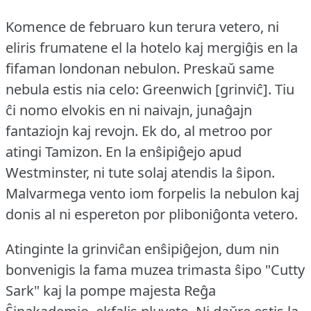
Komence de februaro kun terura vetero, ni
eliris frumatene el la hotelo kaj mergiĝis en la
fifaman londonan nebulon.
Preskaŭ same
nebula estis nia celo: Greenwich [grinviĉ].
Tiu
ĉi nomo elvokis en ni naivajn, junaĝajn
fantaziojn kaj revojn.
Ek do, al metroo por
atingi Tamizon.
En la enŝipiĝejo apud
Westminster, ni tute solaj atendis la ŝipon.
Malvarmega vento iom forpelis la nebulon kaj
donis al ni espereton por pliboniĝonta vetero.
Atinginte la grinviĉan enŝipiĝejon, dum nin
bonvenigis la fama muzea trimasta ŝipo "Cutty
Sark" kaj la pompe majesta Reĝa