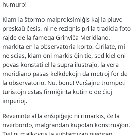
humuro!
Kiam la ŝtormo malproksimiĝis kaj la pluvo
preskaŭ ĉesis, ni ne rezignis pri la tradicia foto
rajde de la famega Grinviĉa Meridiano,
markita en la observatoria korto.
Ĉirilate, mi
ne scias, kiam oni markis ĝin tie, sed kiel oni
povas konstati el la supra ilustraĵo, la vera
meridiano pasas kelkdekojn da metroj for de
la observatorio.
Nu, bone!
Verŝajne trompeti
turistojn estas firmiĝinta kutimo de ĉiuj
imperioj.
Reveninte al la enŝipiĝejo ni rimarkis, ĉe la
riverbordo, malgrandan kupolan konstruaĵon.
Tiel ni malkovris la subtamizan piediran