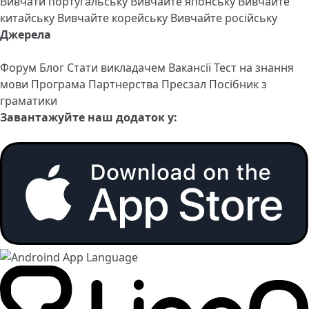
Вивчати португальську
Вивчайте японську
Вивчайте
китайську
Вивчайте корейську
Вивчайте російську
Джерела
Форум
Блог
Стати викладачем
Вакансії
Тест на знання
мови
Програма Партнерства
Пресзал
Посібник з
граматики
Завантажуйте наш додаток у: