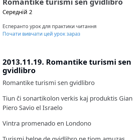
Romantike turismi sen gvidlibro
Середній 2
Есперанто урок для практики читання
Почати вивчати цей урок зараз
2013.11.19. Romantike turismi sen
gvidlibro
Romantike turismi sen gvidlibro
Tiun ĉi sonartikolon verkis kaj produktis Gian
Piero Savio el Israelo
Vintra promenado en Londono
Turismi helpe de gvidlibro ne tiom amuzas