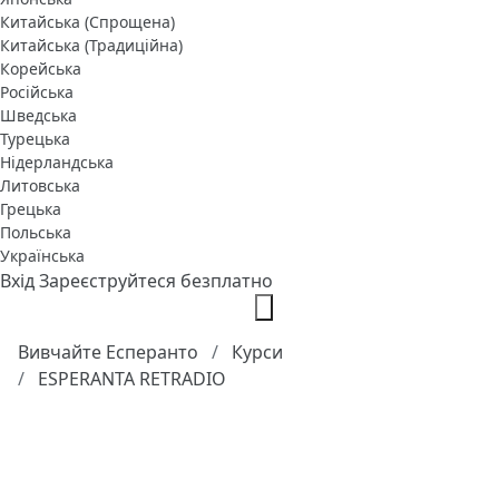
Китайська (Спрощена)
Китайська (Традиційна)
Корейська
Російська
Шведська
Турецька
Нідерландська
Литовська
Грецька
Польська
Українська
Вхід
Зареєструйтеся безплатно
Вивчайте Есперанто
Курси
ESPERANTA RETRADIO