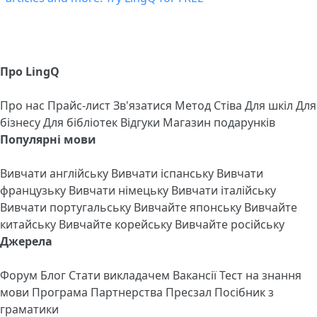
Про LingQ
Про нас
Прайс-лист
Зв'язатися
Метод Стіва
Для шкіл
Для
бізнесу
Для бібліотек
Відгуки
Магазин подарунків
Популярні мови
Вивчати англійську
Вивчати іспанську
Вивчати
французьку
Вивчати німецьку
Вивчати італійську
Вивчати португальську
Вивчайте японську
Вивчайте
китайську
Вивчайте корейську
Вивчайте російську
Джерела
Форум
Блог
Стати викладачем
Вакансії
Тест на знання
мови
Програма Партнерства
Пресзал
Посібник з
граматики