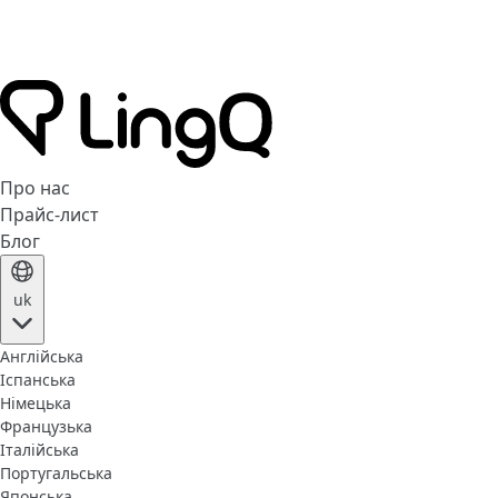
Про нас
Прайс-лист
Блог
uk
Англійська
Іспанська
Німецька
Французька
Італійська
Португальська
Японська