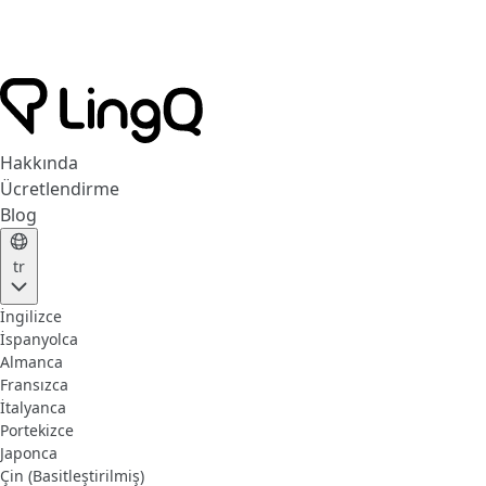
Hakkında
Ücretlendirme
Blog
tr
İngilizce
İspanyolca
Almanca
Fransızca
İtalyanca
Portekizce
Japonca
Çin (Basitleştirilmiş)