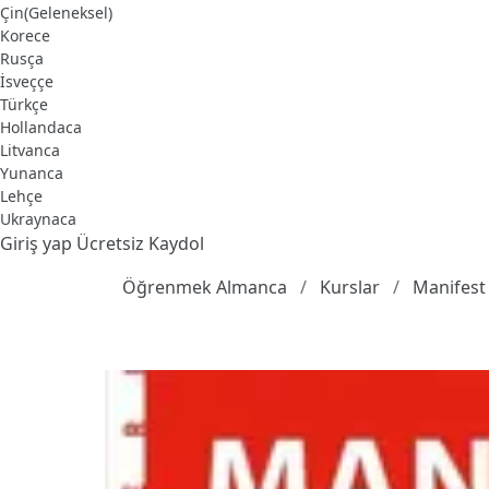
Çin(Geleneksel)
Korece
Rusça
İsveççe
Türkçe
Hollandaca
Litvanca
Yunanca
Lehçe
Ukraynaca
Giriş yap
Ücretsiz Kaydol
Öğrenmek Almanca
Kurslar
Manifest