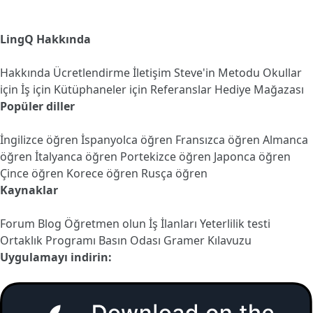
LingQ Hakkında
Hakkında
Ücretlendirme
İletişim
Steve'in Metodu
Okullar
için
İş için
Kütüphaneler için
Referanslar
Hediye Mağazası
Popüler diller
İngilizce öğren
İspanyolca öğren
Fransızca öğren
Almanca
öğren
İtalyanca öğren
Portekizce öğren
Japonca öğren
Çince öğren
Korece öğren
Rusça öğren
Kaynaklar
Forum
Blog
Öğretmen olun
İş İlanları
Yeterlilik testi
Ortaklık Programı
Basın Odası
Gramer Kılavuzu
Uygulamayı indirin: