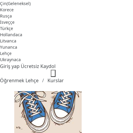
Çin(Geleneksel)
Korece
Rusça
İsveççe
Türkçe
Hollandaca
Litvanca
Yunanca
Lehçe
Ukraynaca
Giriş yap
Ücretsiz Kaydol
Öğrenmek Lehçe
Kurslar