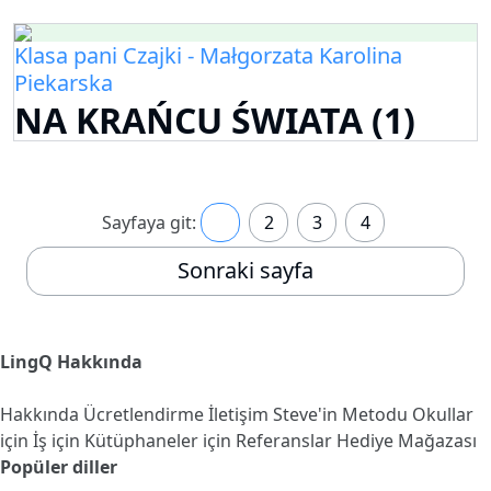
Klasa pani Czajki - Małgorzata Karolina
Piekarska
NA KRAŃCU ŚWIATA (1)
Sayfaya git:
1
2
3
4
Sonraki sayfa
LingQ Hakkında
Hakkında
Ücretlendirme
İletişim
Steve'in Metodu
Okullar
için
İş için
Kütüphaneler için
Referanslar
Hediye Mağazası
Popüler diller