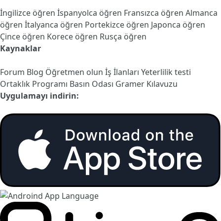
İngilizce öğren
İspanyolca öğren
Fransızca öğren
Almanca
öğren
İtalyanca öğren
Portekizce öğren
Japonca öğren
Çince öğren
Korece öğren
Rusça öğren
Kaynaklar
Forum
Blog
Öğretmen olun
İş İlanları
Yeterlilik testi
Ortaklık Programı
Basın Odası
Gramer Kılavuzu
Uygulamayı indirin: