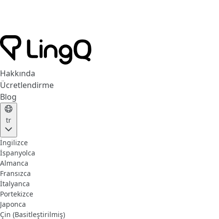
Hakkında
Ücretlendirme
Blog
tr
İngilizce
İspanyolca
Almanca
Fransızca
İtalyanca
Portekizce
Japonca
Çin (Basitleştirilmiş)