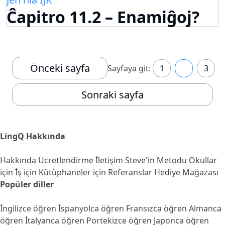
Ĉapitro 11.2 – Enamiĝoj?
Önceki sayfa
Sayfaya git:
1
2
3
Sonraki sayfa
LingQ Hakkında
Hakkında
Ücretlendirme
İletişim
Steve'in Metodu
Okullar
için
İş için
Kütüphaneler için
Referanslar
Hediye Mağazası
Popüler diller
İngilizce öğren
İspanyolca öğren
Fransızca öğren
Almanca
öğren
İtalyanca öğren
Portekizce öğren
Japonca öğren