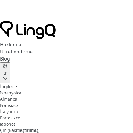
Hakkında
Ücretlendirme
Blog
tr
İngilizce
İspanyolca
Almanca
Fransızca
İtalyanca
Portekizce
Japonca
Çin (Basitleştirilmiş)