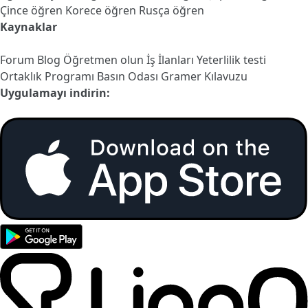
Çince öğren
Korece öğren
Rusça öğren
Kaynaklar
Forum
Blog
Öğretmen olun
İş İlanları
Yeterlilik testi
Ortaklık Programı
Basın Odası
Gramer Kılavuzu
Uygulamayı indirin: