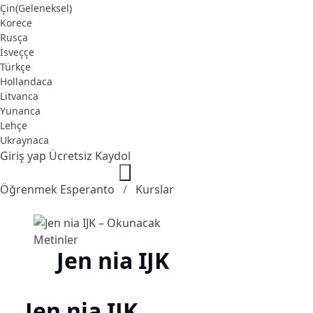
Çin(Geleneksel)
Korece
Rusça
İsveççe
Türkçe
Hollandaca
Litvanca
Yunanca
Lehçe
Ukraynaca
Giriş yap
Ücretsiz Kaydol
Öğrenmek Esperanto
Kurslar
Jen nia IJK
Jen nia IJK