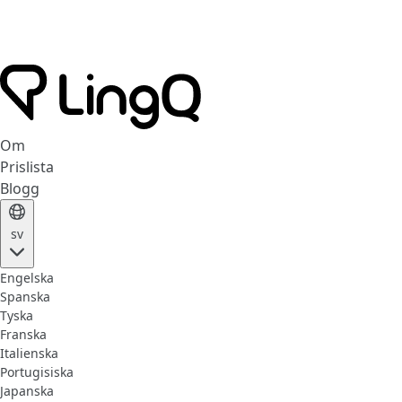
Om
Prislista
Blogg
sv
Engelska
Spanska
Tyska
Franska
Italienska
Portugisiska
Japanska