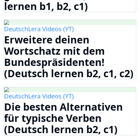
lernen b1, b2, c1)
DeutschLera Videos (YT)
Erweitere deinen
Wortschatz mit dem
Bundespräsidenten!
(Deutsch lernen b2, c1, c2)
DeutschLera Videos (YT)
Die besten Alternativen
für typische Verben
(Deutsch lernen b2, c1)