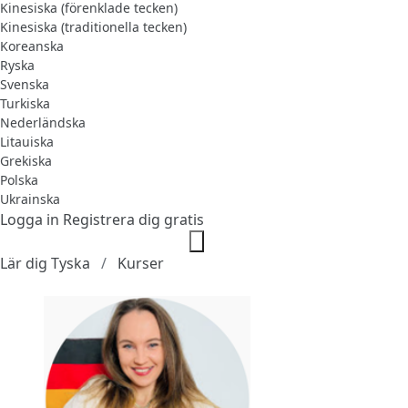
Kinesiska (förenklade tecken)
Kinesiska (traditionella tecken)
Koreanska
Ryska
Svenska
Turkiska
Nederländska
Litauiska
Grekiska
Polska
Ukrainska
Logga in
Registrera dig gratis
Lär dig Tyska
Kurser