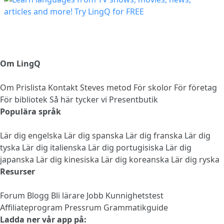
Om LingQ
Om
Prislista
Kontakt
Steves metod
För skolor
För företag
För bibliotek
Så här tycker vi
Presentbutik
Populära språk
Lär dig engelska
Lär dig spanska
Lär dig franska
Lär dig
tyska
Lär dig italienska
Lär dig portugisiska
Lär dig
japanska
Lär dig kinesiska
Lär dig koreanska
Lär dig ryska
Resurser
Forum
Blogg
Bli lärare
Jobb
Kunnighetstest
Affiliateprogram
Pressrum
Grammatikguide
Ladda ner vår app på: