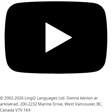
© 2002-2026
LingQ Languages Ltd.
Denna lektion är
arkiverad. 200-2232 Marine Drive, West Vancouver, BC,
Canada
V7V 1K4