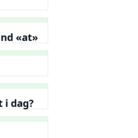
and «at»
t i dag?