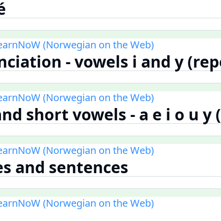
é
LearnNoW (Norwegian on the Web)
nciation - vowels i and y (re
LearnNoW (Norwegian on the Web)
nd short vowels - a e i o u y
LearnNoW (Norwegian on the Web)
es and sentences
LearnNoW (Norwegian on the Web)