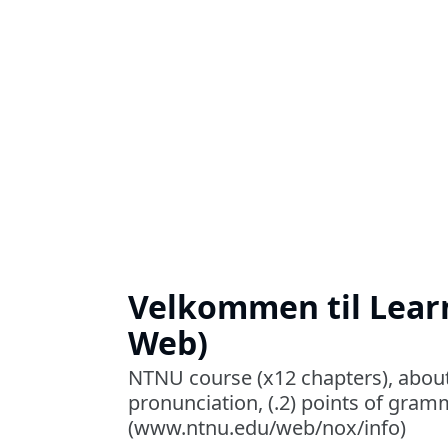
Velkommen til Lea
Web)
NTNU course (x12 chapters), about V
pronunciation, (.2) points of gram
(www.ntnu.edu/web/nox/info)