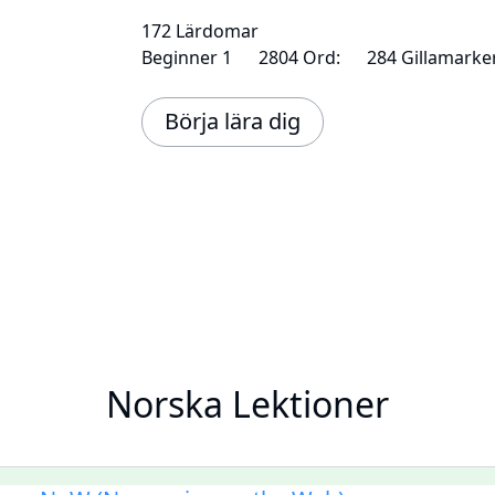
172 Lärdomar
Beginner 1
2804 Ord:
284 Gillamarke
Börja lära dig
Norska Lektioner