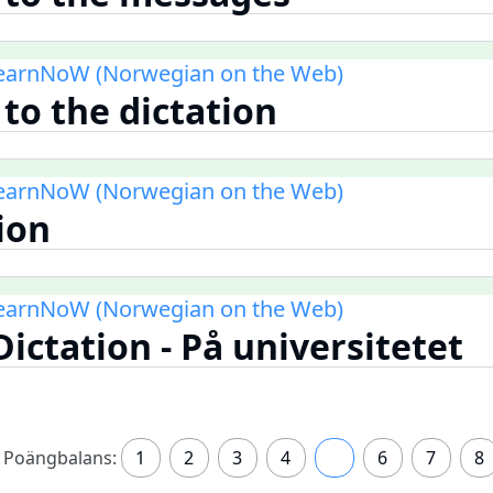
LearnNoW (Norwegian on the Web)
 to the dictation
LearnNoW (Norwegian on the Web)
ion
LearnNoW (Norwegian on the Web)
Dictation - På universitetet
Poängbalans:
1
2
3
4
5
6
7
8