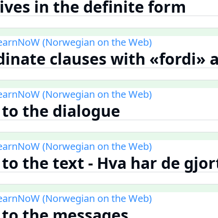
ives in the definite form
LearnNoW (Norwegian on the Web)
dinate clauses with «fordi» 
LearnNoW (Norwegian on the Web)
 to the dialogue
LearnNoW (Norwegian on the Web)
 to the text - Hva har de gjor
LearnNoW (Norwegian on the Web)
n to the messages