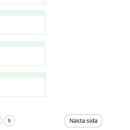
Nästa sida
9