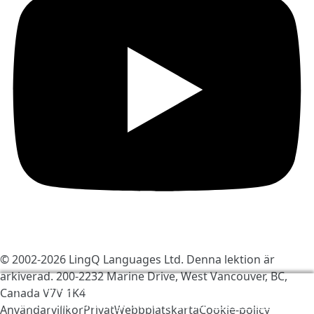
© 2002-2026
LingQ Languages Ltd.
Denna lektion är
arkiverad. 200-2232 Marine Drive, West Vancouver, BC,
Vi använder kakor för att göra LingQ bättre. Genom
Canada
V7V 1K4
att besöka sajten, godkänner du vår
cookie-policy
.
Användarvillkor
Privat
Webbplatskarta
Cookie-policy