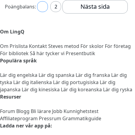
Nästa sida
Poängbalans:
1
2
Om LingQ
Om
Prislista
Kontakt
Steves metod
För skolor
För företag
För bibliotek
Så här tycker vi
Presentbutik
Populära språk
Lär dig engelska
Lär dig spanska
Lär dig franska
Lär dig
tyska
Lär dig italienska
Lär dig portugisiska
Lär dig
japanska
Lär dig kinesiska
Lär dig koreanska
Lär dig ryska
Resurser
Forum
Blogg
Bli lärare
Jobb
Kunnighetstest
Affiliateprogram
Pressrum
Grammatikguide
Ladda ner vår app på: