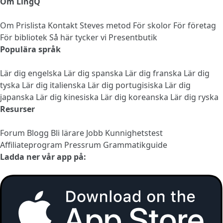
Om LingQ
Om
Prislista
Kontakt
Steves metod
För skolor
För företag
För bibliotek
Så här tycker vi
Presentbutik
Populära språk
Lär dig engelska
Lär dig spanska
Lär dig franska
Lär dig
tyska
Lär dig italienska
Lär dig portugisiska
Lär dig
japanska
Lär dig kinesiska
Lär dig koreanska
Lär dig ryska
Resurser
Forum
Blogg
Bli lärare
Jobb
Kunnighetstest
Affiliateprogram
Pressrum
Grammatikguide
Ladda ner vår app på: