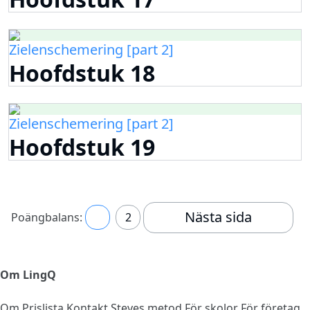
Zielenschemering [part 2]
Hoofdstuk 18
Zielenschemering [part 2]
Hoofdstuk 19
Nästa sida
Poängbalans:
1
2
Om LingQ
Om
Prislista
Kontakt
Steves metod
För skolor
För företag