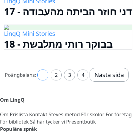
LingQ Mini Stories
17 - דני חוזר הביתה מהעבודה
LingQ Mini Stories
18 - בבוקר רותי מתלבשת
Nästa sida
Poängbalans:
1
2
3
4
Om LingQ
Om
Prislista
Kontakt
Steves metod
För skolor
För företag
För bibliotek
Så här tycker vi
Presentbutik
Populära språk