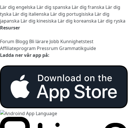
Lär dig engelska
Lär dig spanska
Lär dig franska
Lär dig
tyska
Lär dig italienska
Lär dig portugisiska
Lär dig
japanska
Lär dig kinesiska
Lär dig koreanska
Lär dig ryska
Resurser
Forum
Blogg
Bli lärare
Jobb
Kunnighetstest
Affiliateprogram
Pressrum
Grammatikguide
Ladda ner vår app på: