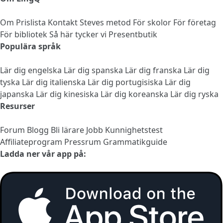
Om
Prislista
Kontakt
Steves metod
För skolor
För företag
För bibliotek
Så här tycker vi
Presentbutik
Populära språk
Lär dig engelska
Lär dig spanska
Lär dig franska
Lär dig
tyska
Lär dig italienska
Lär dig portugisiska
Lär dig
japanska
Lär dig kinesiska
Lär dig koreanska
Lär dig ryska
Resurser
Forum
Blogg
Bli lärare
Jobb
Kunnighetstest
Affiliateprogram
Pressrum
Grammatikguide
Ladda ner vår app på: