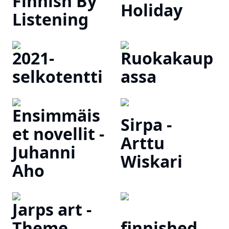
Finnish By
Holiday
Listening
2021-
Ruokakaup
selkotentti
assa
Ensimmäis
Sirpa -
et novellit -
Arttu
Juhanni
Wiskari
Aho
Jarps art -
Theme
finnished