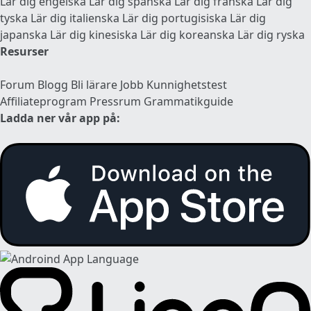
Lär dig engelska
Lär dig spanska
Lär dig franska
Lär dig
tyska
Lär dig italienska
Lär dig portugisiska
Lär dig
japanska
Lär dig kinesiska
Lär dig koreanska
Lär dig ryska
Resurser
Forum
Blogg
Bli lärare
Jobb
Kunnighetstest
Affiliateprogram
Pressrum
Grammatikguide
Ladda ner vår app på: