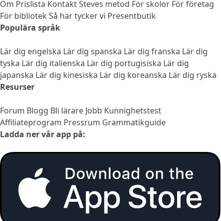
Om
Prislista
Kontakt
Steves metod
För skolor
För företag
För bibliotek
Så här tycker vi
Presentbutik
Populära språk
Lär dig engelska
Lär dig spanska
Lär dig franska
Lär dig
tyska
Lär dig italienska
Lär dig portugisiska
Lär dig
japanska
Lär dig kinesiska
Lär dig koreanska
Lär dig ryska
Resurser
Forum
Blogg
Bli lärare
Jobb
Kunnighetstest
Affiliateprogram
Pressrum
Grammatikguide
Ladda ner vår app på: