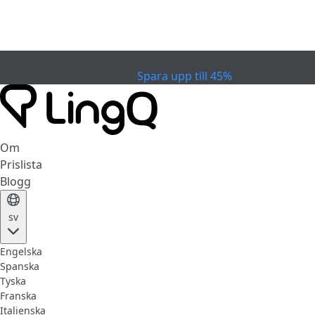
EXPIRERAD
Fira Cupen
Extended Sale
Spara upp till 45%
Om
Prislista
Blogg
sv
Engelska
Spanska
Tyska
Franska
Italienska