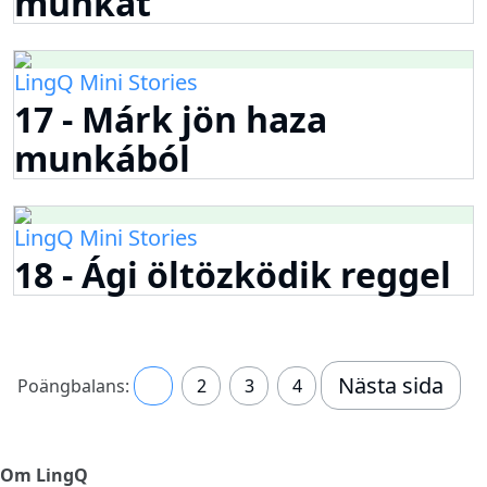
munkát
LingQ Mini Stories
17 - Márk jön haza
munkából
LingQ Mini Stories
18 - Ági öltözködik reggel
Nästa sida
Poängbalans:
1
2
3
4
Om LingQ