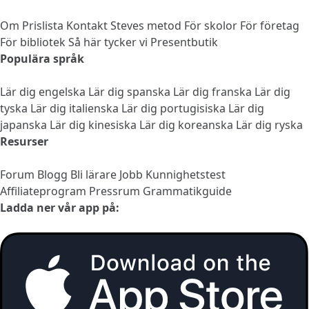
Om
Prislista
Kontakt
Steves metod
För skolor
För företag
För bibliotek
Så här tycker vi
Presentbutik
Populära språk
Lär dig engelska
Lär dig spanska
Lär dig franska
Lär dig
tyska
Lär dig italienska
Lär dig portugisiska
Lär dig
japanska
Lär dig kinesiska
Lär dig koreanska
Lär dig ryska
Resurser
Forum
Blogg
Bli lärare
Jobb
Kunnighetstest
Affiliateprogram
Pressrum
Grammatikguide
Ladda ner vår app på: