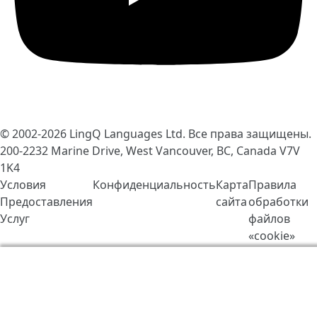
© 2002-2026
LingQ Languages Ltd.
Все права защищены.
200-2232 Marine Drive, West Vancouver, BC, Canada
V7V
1K4
Условия
Конфиденциальность
Карта
Правила
Предоставления
сайта
обработки
Услуг
файлов
«cookie»
Мы используем cookie-файлы, чтобы сделать работу
LingQ лучше. Находясь на нашем сайте, вы
соглашаетесь на наши
правила обработки файлов
«cookie»
.