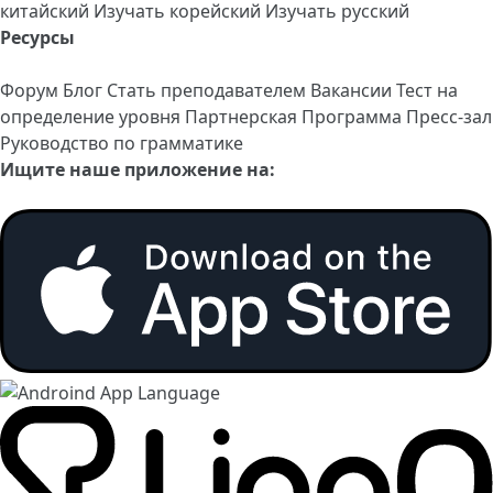
китайский
Изучать корейский
Изучать русский
Ресурсы
Форум
Блог
Стать преподавателем
Вакансии
Тест на
определение уровня
Партнерская Программа
Пресс-зал
Руководство по грамматике
Ищите наше приложение на: