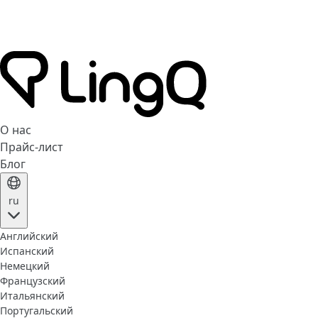
О нас
Прайс-лист
Блог
ru
Английский
Испанский
Немецкий
Французский
Итальянский
Португальский