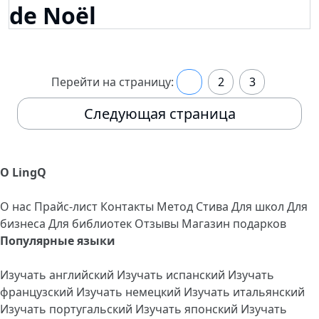
de Noël
Перейти на страницу:
1
2
3
Следующая страница
О LingQ
О нас
Прайс-лист
Контакты
Метод Стива
Для школ
Для
бизнеса
Для библиотек
Отзывы
Магазин подарков
Популярные языки
Изучать английский
Изучать испанский
Изучать
французский
Изучать немецкий
Изучать итальянский
Изучать португальский
Изучать японский
Изучать