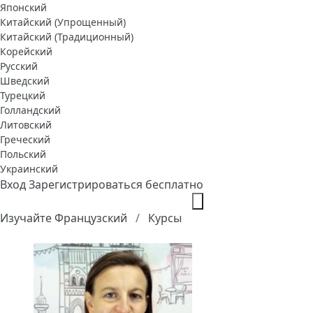
Японский
Китайский (Упрощенный)
Китайский (Традиционный)
Корейский
Русский
Шведский
Турецкий
Голландский
Литовский
Греческий
Польский
Украинский
Вход
Зарегистрироваться бесплатно
Изучайте Французский
Курсы