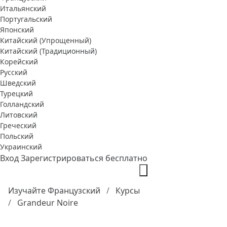
Итальянский
Португальский
Японский
Китайский (Упрощенный)
Китайский (Традиционный)
Корейский
Русский
Шведский
Турецкий
Голландский
Литовский
Греческий
Польский
Украинский
Вход
Зарегистрироваться бесплатно
Изучайте Французский
Курсы
Grandeur Noire