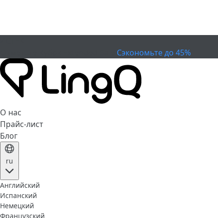
ИСТЕК
Отметьте Кубок
Extended Sale
Сэкономьте до 45%
О нас
Прайс-лист
Блог
ru
Английский
Испанский
Немецкий
Французский