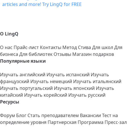
О LingQ
О нас
Прайс-лист
Контакты
Метод Стива
Для школ
Для
бизнеса
Для библиотек
Отзывы
Магазин подарков
Популярные языки
Изучать английский
Изучать испанский
Изучать
французский
Изучать немецкий
Изучать итальянский
Изучать португальский
Изучать японский
Изучать
китайский
Изучать корейский
Изучать русский
Ресурсы
Форум
Блог
Стать преподавателем
Вакансии
Тест на
определение уровня
Партнерская Программа
Пресс-зал