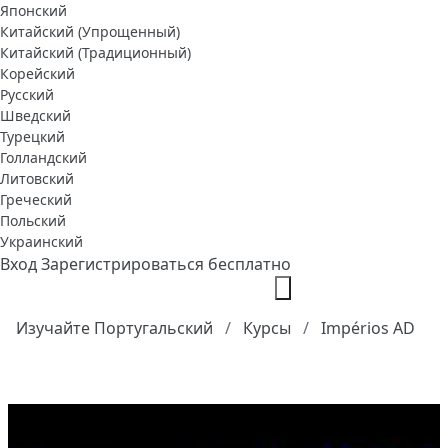
Японский
Китайский (Упрощенный)
Китайский (Традиционный)
Корейский
Русский
Шведский
Турецкий
Голландский
Литовский
Греческий
Польский
Украинский
Вход
Зарегистрироваться бесплатно
Изучайте Португальский
Курсы
Impérios AD