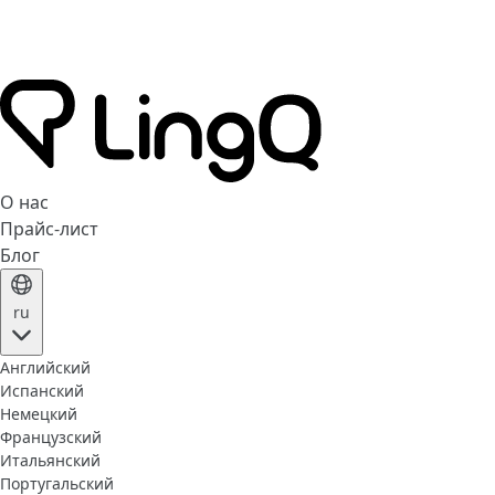
О нас
Прайс-лист
Блог
ru
Английский
Испанский
Немецкий
Французский
Итальянский
Португальский