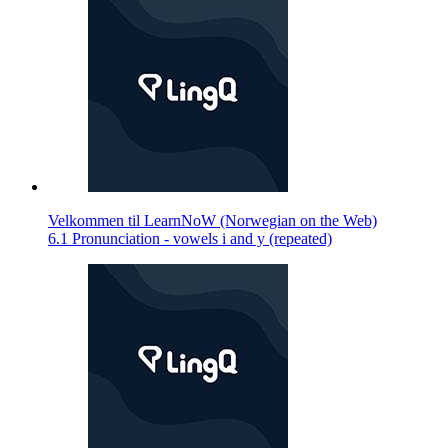
Velkommen til LearnNoW (Norwegian on the Web)
6.1 Pronunciation - vowels i and y (repeated)