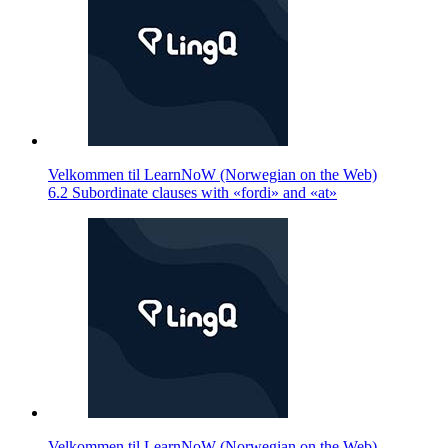
Velkommen til LearnNoW (Norwegian on the Web)
6.2 Subordinate clauses with «fordi» and «at»
Velkommen til LearnNoW (Norwegian on the Web)