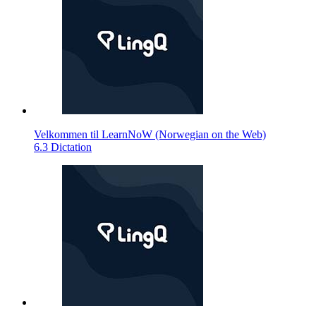
Velkommen til LearnNoW (Norwegian on the Web)
6.3 Dictation