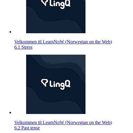
Velkommen til LearnNoW (Norwegian on the Web)
6.1 Stress
Velkommen til LearnNoW (Norwegian on the Web)
6.2 Past tense