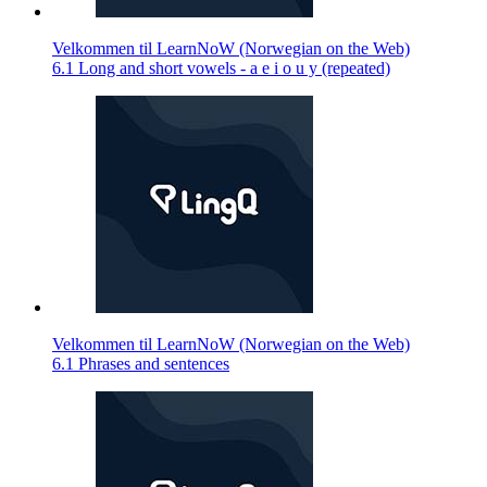
Velkommen til LearnNoW (Norwegian on the Web)
6.1 Long and short vowels - a e i o u y (repeated)
Velkommen til LearnNoW (Norwegian on the Web)
6.1 Phrases and sentences