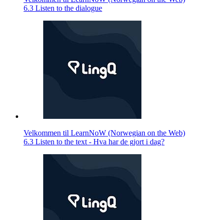
6.3 Listen to the dialogue
Velkommen til LearnNoW (Norwegian on the Web)
6.3 Listen to the text - Hva har de gjort i dag?