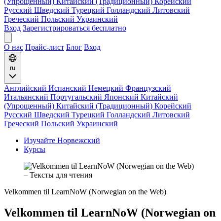
(Упрощенный)
Китайский (Традиционный)
Корейский
Русский
Шведский
Турецкий
Голландский
Литовский
Греческий
Польский
Украинский
Вход
Зарегистрироваться бесплатно
О нас
Прайс-лист
Блог
Вход
ru
Английский
Испанский
Немецкий
Французский
Итальянский
Португальский
Японский
Китайский
(Упрощенный)
Китайский (Традиционный)
Корейский
Русский
Шведский
Турецкий
Голландский
Литовский
Греческий
Польский
Украинский
Изучайте Норвежский
Курсы
Velkommen til LearnNoW (Norwegian on the Web)
Velkommen til LearnNoW (Norwegian on