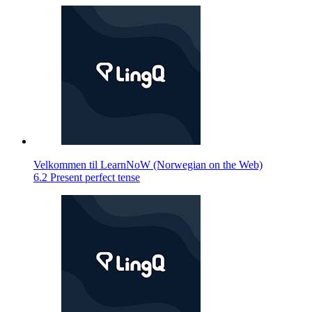
Velkommen til LearnNoW (Norwegian on the Web)
6.2 Present perfect tense