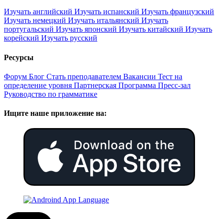
Изучать английский
Изучать испанский
Изучать французский
Изучать немецкий
Изучать итальянский
Изучать
португальский
Изучать японский
Изучать китайский
Изучать
корейский
Изучать русский
Ресурсы
Форум
Блог
Стать преподавателем
Вакансии
Тест на
определение уровня
Партнерская Программа
Пресс-зал
Руководство по грамматике
Ищите наше приложение на: