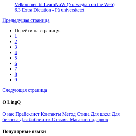
Velkommen til LearnNoW (Norwegian on the Web)
6.3 Extra Dictation - På universitetet
Предыдущая страница
Перейти на страницу:
1
2
3
4
5
6
7
8
9
Следующая страница
О LingQ
О нас
Прайс-лист
Контакты
Метод Стива
Для школ
Для
бизнеса
Для библиотек
Отзывы
Магазин подарков
Популярные языки