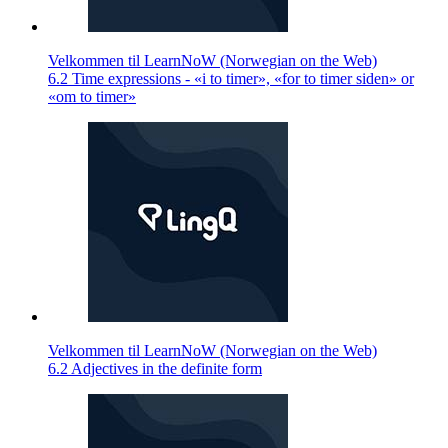
Velkommen til LearnNoW (Norwegian on the Web)
6.2 Time expressions - «i to timer», «for to timer siden» or
«om to timer»
Velkommen til LearnNoW (Norwegian on the Web)
6.2 Adjectives in the definite form