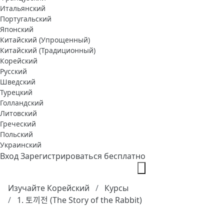
Итальянский
Португальский
Японский
Китайский (Упрощенный)
Китайский (Традиционный)
Корейский
Русский
Шведский
Турецкий
Голландский
Литовский
Греческий
Польский
Украинский
Вход
Зарегистрироваться бесплатно
Изучайте Корейский
Курсы
1. 토끼전 (The Story of the Rabbit)