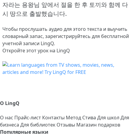
자라는 용왕님 앞에서 절을 한 후 토끼와 함께 다
시 땅으로 출발했습니다.
Чтобы прослушать аудио для этого текста и выучить
словарный запас,
зарегистрируйтесь
для бесплатной
учетной записи LingQ.
Откройте этот урок на LingQ
О LingQ
О нас
Прайс-лист
Контакты
Метод Стива
Для школ
Для
бизнеса
Для библиотек
Отзывы
Магазин подарков
Популярные языки