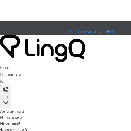
ИСТЕК
Отметьте Кубок
Extended Sale
Сэкономьте до 45%
О нас
Прайс-лист
Блог
ru
Английский
Испанский
Немецкий
Французский