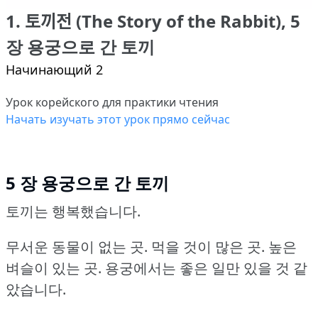
1. 토끼전 (The Story of the Rabbit), 5
장 용궁으로 간 토끼
Начинающий 2
Урок корейского для практики чтения
Начать изучать этот урок прямо сейчас
5 장 용궁으로 간 토끼
토끼는 행복했습니다.
무서운 동물이 없는 곳.
먹을 것이 많은 곳.
높은
벼슬이 있는 곳.
용궁에서는 좋은 일만 있을 것 같
았습니다.