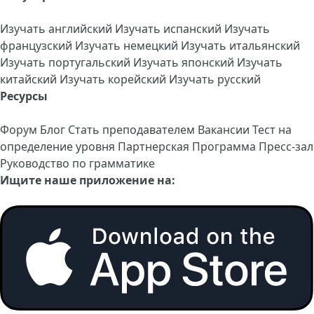
Изучать английский
Изучать испанский
Изучать
французский
Изучать немецкий
Изучать итальянский
Изучать португальский
Изучать японский
Изучать
китайский
Изучать корейский
Изучать русский
Ресурсы
Форум
Блог
Стать преподавателем
Вакансии
Тест на
определение уровня
Партнерская Программа
Пресс-зал
Руководство по грамматике
Ищите наше приложение на: