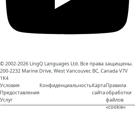
© 2002-2026
LingQ Languages Ltd.
Все права защищены.
200-2232 Marine Drive, West Vancouver, BC, Canada
V7V
1K4
Условия
Конфиденциальность
Карта
Правила
Предоставления
сайта
обработки
Услуг
файлов
«cookie»
Мы используем cookie-файлы, чтобы сделать работу
LingQ лучше. Находясь на нашем сайте, вы
соглашаетесь на наши
правила обработки файлов
«cookie»
.