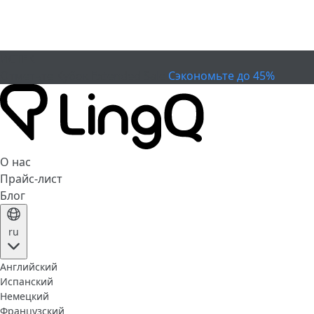
ИСТЕК
Отметьте Кубок
Extended Sale
Сэкономьте до 45%
О нас
Прайс-лист
Блог
ru
Английский
Испанский
Немецкий
Французский