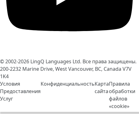
© 2002-2026
LingQ Languages Ltd.
Все права защищены.
200-2232 Marine Drive, West Vancouver, BC, Canada
V7V
1K4
Условия
Конфиденциальность
Карта
Правила
Предоставления
сайта
обработки
Услуг
файлов
«cookie»
Мы используем cookie-файлы, чтобы сделать работу
LingQ лучше. Находясь на нашем сайте, вы
соглашаетесь на наши
правила обработки файлов