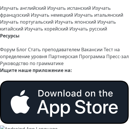
Изучать английский
Изучать испанский
Изучать
французский
Изучать немецкий
Изучать итальянский
Изучать португальский
Изучать японский
Изучать
китайский
Изучать корейский
Изучать русский
Ресурсы
Форум
Блог
Стать преподавателем
Вакансии
Тест на
определение уровня
Партнерская Программа
Пресс-зал
Руководство по грамматике
Ищите наше приложение на: