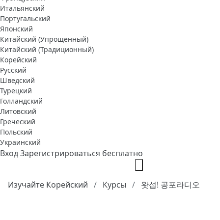
Итальянский
Португальский
Японский
Китайский (Упрощенный)
Китайский (Традиционный)
Корейский
Русский
Шведский
Турецкий
Голландский
Литовский
Греческий
Польский
Украинский
Вход
Зарегистрироваться бесплатно
Изучайте Корейский
Курсы
왓섭! 공포라디오