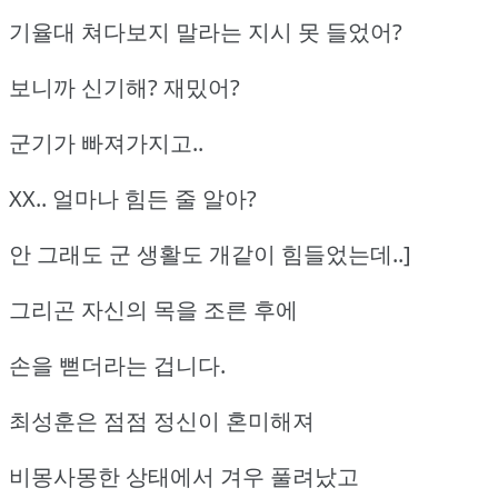
기율대 쳐다보지 말라는 지시 못 들었어?
보니까 신기해? 재밌어?
군기가 빠져가지고..
XX.. 얼마나 힘든 줄 알아?
안 그래도 군 생활도 개같이 힘들었는데..]
그리곤 자신의 목을 조른 후에
손을 뻗더라는 겁니다.
최성훈은 점점 정신이 혼미해져
비몽사몽한 상태에서 겨우 풀려났고