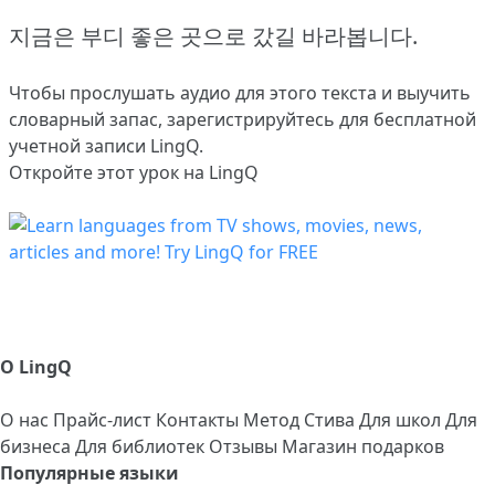
지금은 부디 좋은 곳으로 갔길 바라봅니다.
Чтобы прослушать аудио для этого текста и выучить
словарный запас,
зарегистрируйтесь
для бесплатной
учетной записи LingQ.
Откройте этот урок на LingQ
О LingQ
О нас
Прайс-лист
Контакты
Метод Стива
Для школ
Для
бизнеса
Для библиотек
Отзывы
Магазин подарков
Популярные языки