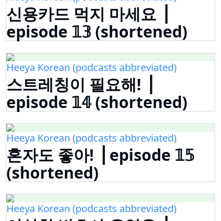
신용카드 먹지 마세요 ⎟
episode 𝟙𝟛 (shortened)
Heeya Korean (podcasts abbreviated)
스트레칭이 필요해! ⎟
episode 𝟙𝟜 (shortened)
Heeya Korean (podcasts abbreviated)
혼자도 좋아! ⎟ episode 𝟙𝟝
(shortened)
Heeya Korean (podcasts abbreviated)