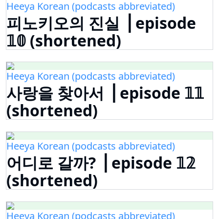
Heeya Korean (podcasts abbreviated)
피노키오의 진실 ⎟ episode
𝟙𝟘 (shortened)
Heeya Korean (podcasts abbreviated)
사랑을 찾아서 ⎟ episode 𝟙𝟙
(shortened)
Heeya Korean (podcasts abbreviated)
어디로 갈까? ⎟ episode 𝟙𝟚
(shortened)
Heeya Korean (podcasts abbreviated)