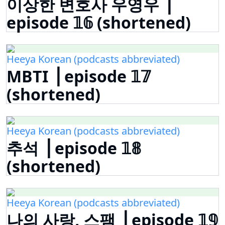
이상한 변호사 우영우 ⎟
episode 𝟙𝟞 (shortened)
Heeya Korean (podcasts abbreviated)
MBTI ⎟ episode 𝟙𝟟
(shortened)
Heeya Korean (podcasts abbreviated)
추석 ⎟ episode 𝟙𝟠
(shortened)
Heeya Korean (podcasts abbreviated)
나의 사랑, 스팸 ⎟ episode 𝟙𝟡