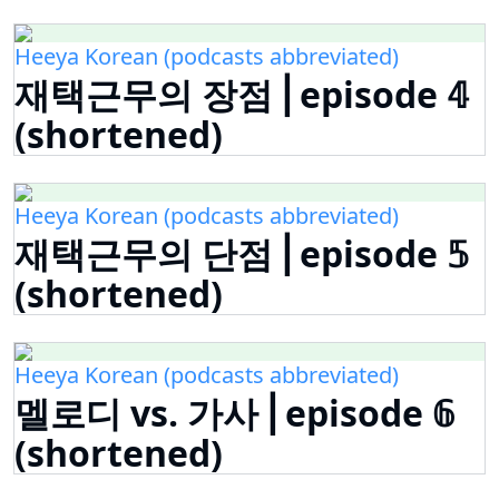
Heeya Korean (podcasts abbreviated)
재택근무의 장점 ⎜episode 𝟜
(shortened)
Heeya Korean (podcasts abbreviated)
재택근무의 단점 ⎜episode 𝟝
(shortened)
Heeya Korean (podcasts abbreviated)
멜로디 vs. 가사 ⎜episode 𝟞
(shortened)