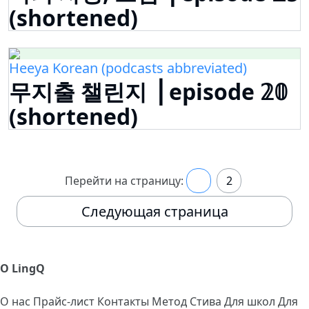
(shortened)
Heeya Korean (podcasts abbreviated)
무지출 챌린지 ⎟ episode 𝟚𝟘
(shortened)
Перейти на страницу:
1
2
Следующая страница
О LingQ
О нас
Прайс-лист
Контакты
Метод Стива
Для школ
Для