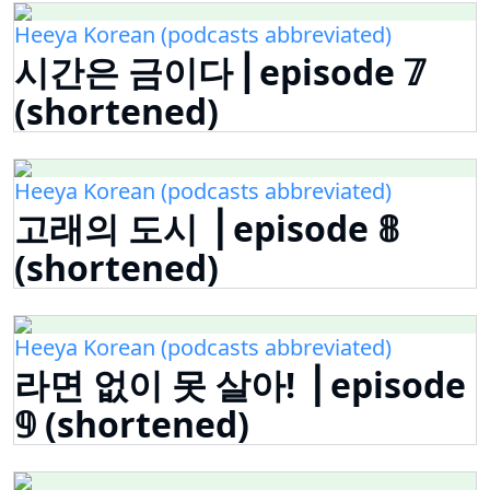
Heeya Korean (podcasts abbreviated)
시간은 금이다 ⎜episode 𝟟
(shortened)
Heeya Korean (podcasts abbreviated)
고래의 도시 ⎟ episode 𝟠
(shortened)
Heeya Korean (podcasts abbreviated)
라면 없이 못 살아! ⎟ episode
𝟡 (shortened)