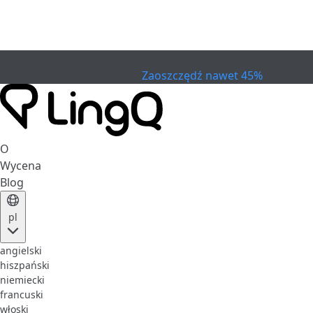
WYGASŁO
Świętuj Cup
Extended Sale
Zaoszczędź nawet 45%
O
Wycena
Blog
pl
angielski
hiszpański
niemiecki
francuski
włoski