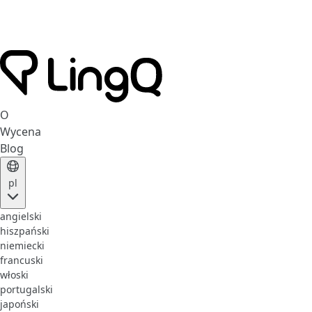
O
Wycena
Blog
pl
angielski
hiszpański
niemiecki
francuski
włoski
portugalski
japoński