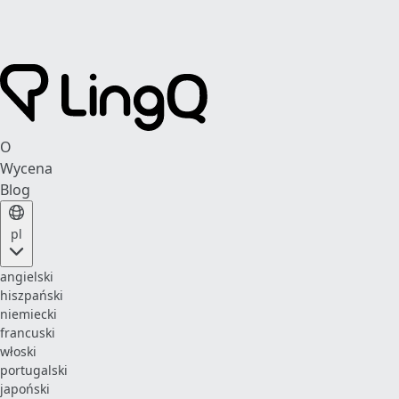
O
Wycena
Blog
pl
angielski
hiszpański
niemiecki
francuski
włoski
portugalski
japoński