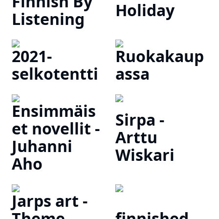
Finnish By
Holiday
Listening
2021-
Ruokakaup
selkotentti
assa
Ensimmäis
Sirpa -
et novellit -
Arttu
Juhanni
Wiskari
Aho
Jarps art -
Theme
finnished