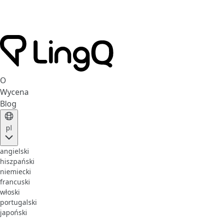
O
Wycena
Blog
pl
angielski
hiszpański
niemiecki
francuski
włoski
portugalski
japoński