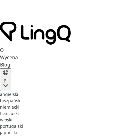
O
Wycena
Blog
pl
angielski
hiszpański
niemiecki
francuski
włoski
portugalski
japoński