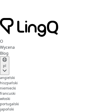
O
Wycena
Blog
pl
angielski
hiszpański
niemiecki
francuski
włoski
portugalski
japoński