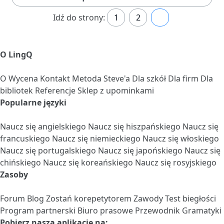
Idź do strony:
1
2
3
O LingQ
O
Wycena
Kontakt
Metoda Steve'a
Dla szkół
Dla firm
Dla
bibliotek
Referencje
Sklep z upominkami
Popularne języki
Naucz się angielskiego
Naucz się hiszpańskiego
Naucz się
francuskiego
Naucz się niemieckiego
Naucz się włoskiego
Naucz się portugalskiego
Naucz się japońskiego
Naucz się
chińskiego
Naucz się koreańskiego
Naucz się rosyjskiego
Zasoby
Forum
Blog
Zostań korepetytorem
Zawody
Test biegłości
Program partnerski
Biuro prasowe
Przewodnik Gramatyki
Pobierz naszą aplikację na: