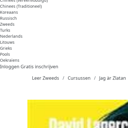
Chinees (vereenvoudigd)
Chinees (Traditioneel)
Koreaans
Russisch
Zweeds
Turks
Nederlands
Litouws
Grieks
Pools
Oekraïens
Inloggen
Gratis inschrijven
Leer Zweeds
Cursussen
Jag är Zlatan