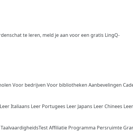
denschat te leren,
meld je aan
voor een gratis LingQ-
holen
Voor bedrijven
Voor bibliotheken
Aanbevelingen
Cad
Leer Italiaans
Leer Portugees
Leer Japans
Leer Chinees
Lee
n
TaalvaardigheidsTest
Affiliatie Programma
Persruimte
Gra