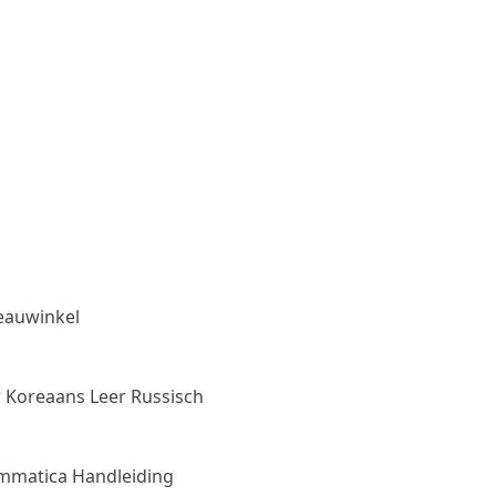
eauwinkel
r Koreaans
Leer Russisch
mmatica Handleiding