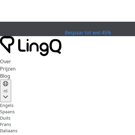
VERVALLEN
Vier de Beker
Extended Sale
Bespaar tot wel 45%
Over
Prijzen
Blog
nl
Engels
Spaans
Duits
Frans
Italiaans