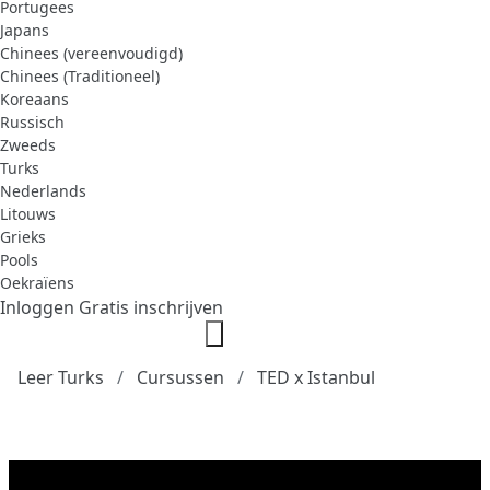
Portugees
Japans
Chinees (vereenvoudigd)
Chinees (Traditioneel)
Koreaans
Russisch
Zweeds
Turks
Nederlands
Litouws
Grieks
Pools
Oekraïens
Inloggen
Gratis inschrijven
Leer Turks
Cursussen
TED x Istanbul