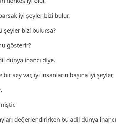
n herkes iyi olur.
arsak iyi şeyler bizi bulur.
ü şeyler bizi bulursa?
u gösterir?
dil dünya inancı diye.
ir sey var, iyi insanların başına iyi şeyler,
.
iştir.
ayları değerlendirirken bu adil dünya inancı