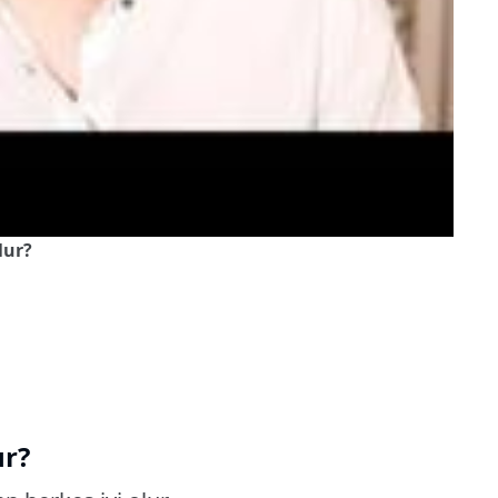
lur?
ur?