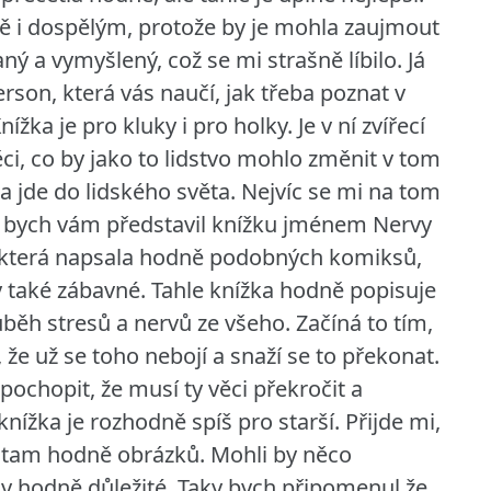
ně i dospělým, protože by je mohla zaujmout
ný a vymyšlený, což se mi strašně líbilo.
Já
rson, která vás naučí, jak třeba poznat v
žka je pro kluky i pro holky. Je v ní zvířecí
ěci, co by jako to lidstvo mohlo změnit v tom
ta jde do lidského světa. Nejvíc se mi na tom
ád bych vám představil knížku jménem Nervy
, která napsala hodně podobných komiksů,
yly také zábavné. Tahle knížka hodně popisuje
průběh stresů a nervů ze všeho. Začíná to tím,
 že už se toho nebojí a snaží se to překonat.
ochopit, že musí ty věci překročit a
nížka je rozhodně spíš pro starší. Přijde mi,
á tam hodně obrázků. Mohli by něco
ny hodně důležité. Taky bych připomenul že