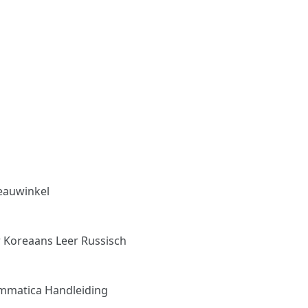
eauwinkel
r Koreaans
Leer Russisch
mmatica Handleiding