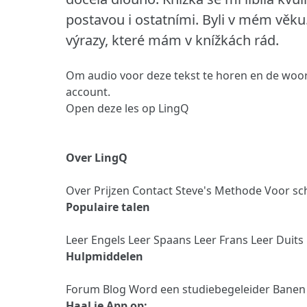
postavou i ostatními. Byli v mém věku.
výrazy, které mám v knížkách rád.
Om audio voor deze tekst te horen en de woor
account.
Open deze les op LingQ
Over LingQ
Over
Prijzen
Contact
Steve's Methode
Voor sc
Populaire talen
Leer Engels
Leer Spaans
Leer Frans
Leer Duits
Hulpmiddelen
Forum
Blog
Word een studiebegeleider
Bane
Haal je App op: