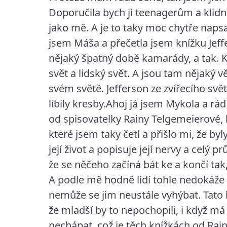
Doporučila bych ji teenagerům a klid
jako mě. A je to taky moc chytře napsa
jsem Máša a přečetla jsem knížku Jeffe
nějaký špatný době kamarády, a tak. Kní
svět a lidský svět. A jsou tam nějaký v
svém světě. Jefferson ze zvířecího svě
líbily kresby.Ahoj já jsem Mykola a r
od spisovatelky Rainy Telgemeierové
které jsem taky četl a přišlo mi, že b
její život a popisuje její nervy a celý 
že se něčeho začíná bát ke a končí tak,
A podle mě hodně lidí tohle nedokáže p
nemůže se jim neustále vyhýbat. Tato k
že mladší by to nepochopili, i když m
nechápat, což je těch knížkách od Rai