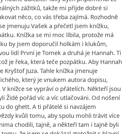
eálných zážitků, takže mi přijde dobré si
ukovat něco, co vás třeba zajímá. Rozhodně
 se jmenuju Vašek a přečetl jsem knížku,
pátku. Knížka se mi moc líbila, protože má
nížku by jsem doporučil holkám i klukům,
vou lidí První je Tomek a druhá je Hannah. Ti
 což je řeka, která teče pozpátku. Aby Hannah
e Kryštof Juza. Tahle knížka jmenuje
Tichého, který je vnukem autora dopisu,
V knížce se vypráví o přátelích. Někteří jsou
li Židé pořád víc a víc utlačováni. Od nošení
u do ghett. A ti přátelé si navzájem
vězdy kvůli tomu, aby spolu mohli trávit více
nima chodili, tajně, a někteří tam i tajně byli
i tomu, že jsem se dokázal ztotožnit s hlavní