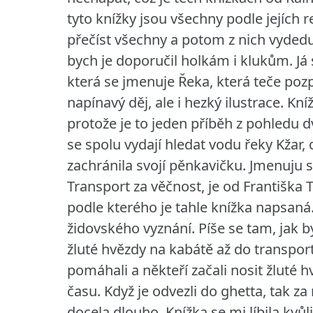
tyto knížky jsou všechny podle jejích r
přečíst všechny a potom z nich vyded
bych je doporučil holkám i klukům.
Já
která se jmenuje Řeka, která teče poz
napínavý děj, ale i hezký ilustrace. K
protože je to jeden příběh z pohledu d
se spolu vydají hledat vodu řeky Kžar,
zachránila svojí pěnkavičku. Jmenuju s
Transport za věčnost, je od Františka 
podle kterého je tahle knížka napsaná. 
židovského vyznání. Píše se tam, jak by
žluté hvězdy na kabátě až do transport
pomáhali a někteří začali nosit žluté h
času. Když je odvezli do ghetta, tak za 
docela dlouho. Knížka se mi líbila kvůl