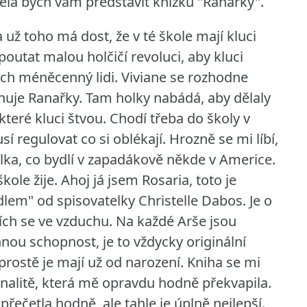
těla bych vám představit knížku "Ranařky".
a už toho má dost, že v té škole mají kluci
poutat malou holčičí revoluci, aby kluci
 nich méněcenný lidi. Viviane se rozhodne
nuje Ranařky. Tam holky nabádá, aby dělaly
které kluci štvou. Chodí třeba do školy v
sí regulovat co si oblékají. Hrozně se mi líbí,
olka, co bydlí v zapadákově někde v Americe.
kole žije.
Ahoj já jsem Rosaria, toto je
cadlem" od spisovatelky Christelle Dabos. Je o
ích se ve vzduchu. Na každé Arše jsou
nnou schopnost, je to vždycky originální
prostě je mají už od narození. Kniha se mi
iginalitě, která mě opravdu hodně překvapila.
řečetla hodně, ale tahle je úplně nejlepší.