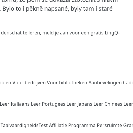
 Bylo to i pěkně napsané, byly tam i staré
denschat te leren,
meld je aan
voor een gratis LingQ-
holen
Voor bedrijven
Voor bibliotheken
Aanbevelingen
Cad
Leer Italiaans
Leer Portugees
Leer Japans
Leer Chinees
Lee
n
TaalvaardigheidsTest
Affiliatie Programma
Persruimte
Gra