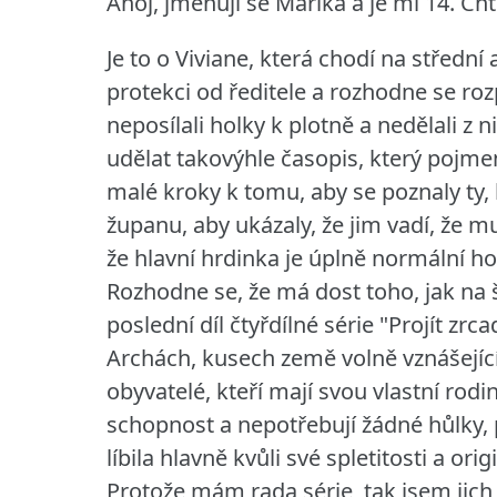
Ahoj, jmenuji se Marika a je mi 14. Ch
Je to o Viviane, která chodí na střední 
protekci od ředitele a rozhodne se roz
neposílali holky k plotně a nedělali z
udělat takovýhle časopis, který pojme
malé kroky k tomu, aby se poznaly ty, 
županu, aby ukázaly, že jim vadí, že mu
že hlavní hrdinka je úplně normální h
Rozhodne se, že má dost toho, jak na š
poslední díl čtyřdílné série "Projít zr
Archách, kusech země volně vznášejíc
obyvatelé, kteří mají svou vlastní rodi
schopnost a nepotřebují žádné hůlky, 
líbila hlavně kvůli své spletitosti a or
Protože mám rada série, tak jsem jich p