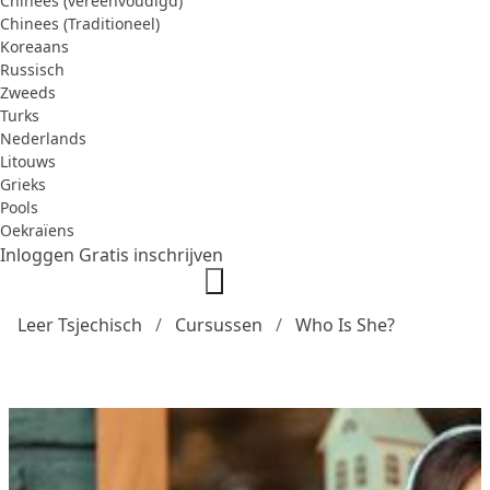
Chinees (vereenvoudigd)
Chinees (Traditioneel)
Koreaans
Russisch
Zweeds
Turks
Nederlands
Litouws
Grieks
Pools
Oekraïens
Inloggen
Gratis inschrijven
Leer Tsjechisch
Cursussen
Who Is She?