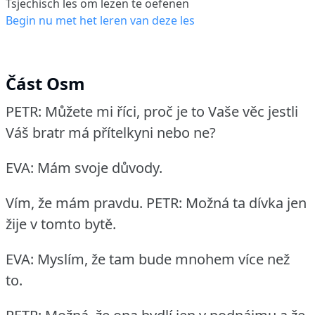
Tsjechisch les om lezen te oefenen
Begin nu met het leren van deze les
Část Osm
PETR: Můžete mi říci, proč je to Vaše věc jestli
Váš bratr má přítelkyni nebo ne?
EVA: Mám svoje důvody.
Vím, že mám pravdu.
PETR: Možná ta dívka jen
žije v tomto bytě.
EVA: Myslím, že tam bude mnohem více než
to.