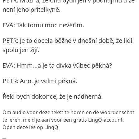
PETR: Možná, že ona bydlí jen v podnájmu a že
není jeho přítelkyně.
EVA: Tak tomu moc nevěřím.
PETR: Je to docela běžné v dnešní době, že lidi
spolu jen žijí.
EVA: Hmm...a je ta dívka vůbec pěkná?
PETR: Ano, je velmi pěkná.
Řekl bych dokonce, že je nádherná.
Om audio voor deze tekst te horen en de woordenschat
te leren,
meld je aan
voor een gratis LingQ-account.
Open deze les op LingQ