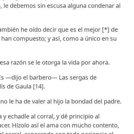
, le debemos sin escusa alguna condenar al
mbién he oído decir que es el mejor [*] de
e han compuesto; y así, como a único en su
sa razón se le otorga la vida por ahora.
s —dijo el barbero— Las sergas de
ís de Gaula [14].
 le ha de valer al hijo la bondad del padre.
 echadle al corral, y dé principio al
cer.
Hízolo así el ama con mucho contento,