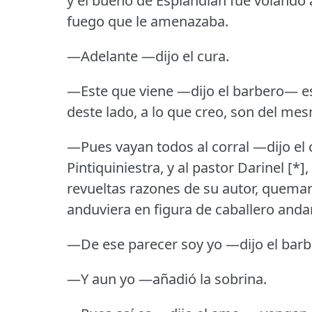
y el bueno de Esplandián fue volando a
fuego que le amenazaba.
—Adelante —dijo el cura.
—Este que viene —dijo el barbero— es
deste lado, a lo que creo, son del me
—Pues vayan todos al corral —dijo el 
Pintiquiniestra, y al pastor Darinel [*]
revueltas razones de su autor, quemar
anduviera en figura de caballero anda
—De ese parecer soy yo —dijo el barb
—Y aun yo —añadió la sobrina.