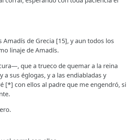
l corral, esperando con toda paciencia el
 Amadís de Grecia [15], y aun todos los
smo linaje de Amadís.
cura—, que a trueco de quemar a la reina
, y a sus églogas, y a las endiabladas y
é [*] con ellos al padre que me engendró, si
nte.
ero.