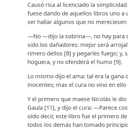
Causó risa al licenciado la simplicida
fuese dando de aquellos libros uno a 
ser hallar algunos que no mereciesen 
—No —dijo la sobrina—, no hay para 
sido los dañadores: mejor será arrojall
rimero dellos [8] y pegarles fuego; y, si 
hoguera, y no ofenderá el humo [9].
Lo mismo dijo el ama: tal era la gana 
inocentes; mas el cura no vino en ello [
Y el primero que maese Nicolás le di
Gaula [11], y dijo el cura:
—Parece cosa
oído decir, este libro fue el primero d
todos los demás han tomado principio 