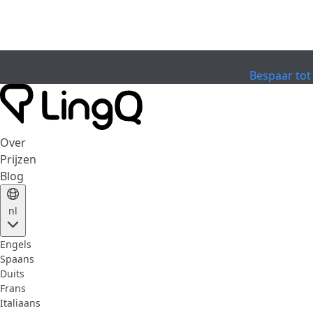
VERVALLEN
Vier de Beker
Speciale Aanbieding
Bespaar tot
Over
Prijzen
Blog
nl
Engels
Spaans
Duits
Frans
Italiaans