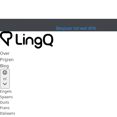
VERVALLEN
Vier de Beker
Extended Sale
Bespaar tot wel 45%
Over
Prijzen
Blog
nl
Engels
Spaans
Duits
Frans
Italiaans