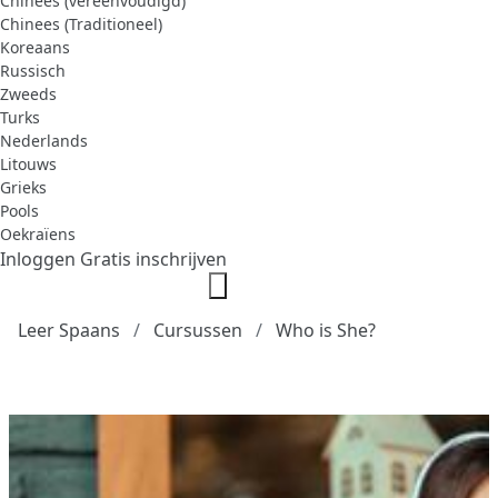
Chinees (vereenvoudigd)
Chinees (Traditioneel)
Koreaans
Russisch
Zweeds
Turks
Nederlands
Litouws
Grieks
Pools
Oekraïens
Inloggen
Gratis inschrijven
Leer Spaans
Cursussen
Who is She?