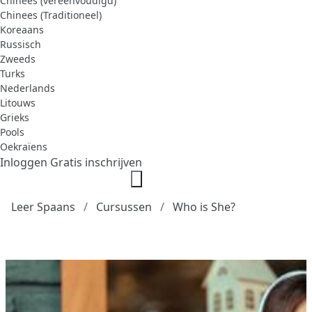
Chinees (vereenvoudigd)
Chinees (Traditioneel)
Koreaans
Russisch
Zweeds
Turks
Nederlands
Litouws
Grieks
Pools
Oekraïens
Inloggen
Gratis inschrijven
Leer Spaans
Cursussen
Who is She?