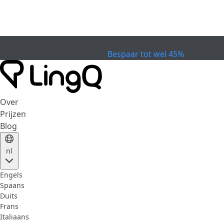
VERVALLEN
Vier de Beker
Extended Sale
Bespaar tot wel 45%
Over
Prijzen
Blog
nl
Engels
Spaans
Duits
Frans
Italiaans