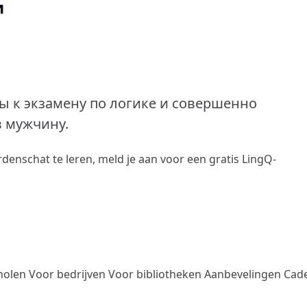
и
ы к экзамену по логике и совершенно
в мужчину.
denschat te leren,
meld je aan
voor een gratis LingQ-
holen
Voor bedrijven
Voor bibliotheken
Aanbevelingen
Cad