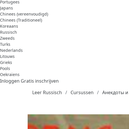
Portugees
Japans
Chinees (vereenvoudigd)
Chinees (Traditioneel)
Koreaans
Russisch
Zweeds
Turks
Nederlands
Litouws
Grieks
Pools
Oekraïens
Inloggen
Gratis inschrijven
Leer Russisch
Cursussen
Анекдоты и 