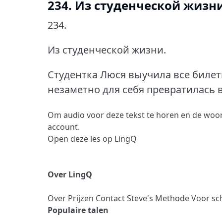
234. Из студенческой жизн
234.
Из студенческой жизни.
Студентка Люся выучила все билет
незаметно для себя превратилась 
Om audio voor deze tekst te horen en de woor
account.
Open deze les op LingQ
Over LingQ
Over
Prijzen
Contact
Steve's Methode
Voor sc
Populaire talen