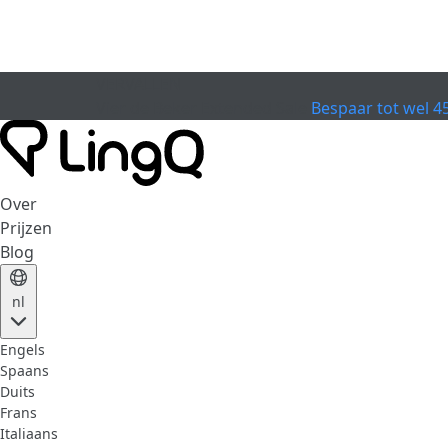
VERVALLEN
Vier de Beker
Extended Sale
Bespaar tot wel 4
Over
Prijzen
Blog
nl
Engels
Spaans
Duits
Frans
Italiaans