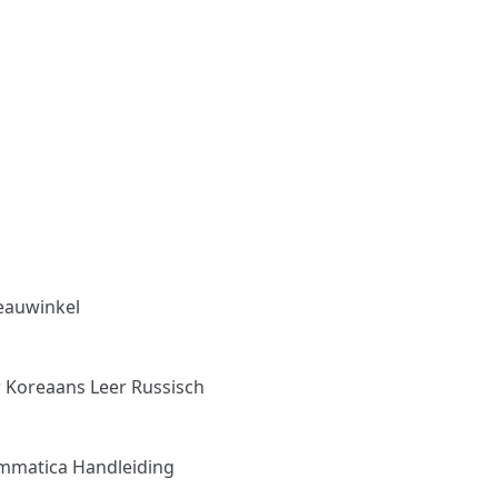
eauwinkel
r Koreaans
Leer Russisch
mmatica Handleiding