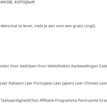
еников, которые
к
denschat te leren,
meld je aan
voor een gratis LingQ-
holen
Voor bedrijven
Voor bibliotheken
Aanbevelingen
Cad
Leer Italiaans
Leer Portugees
Leer Japans
Leer Chinees
Lee
n
TaalvaardigheidsTest
Affiliatie Programma
Persruimte
Gra