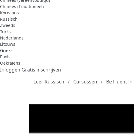
Chinees (vereenvoudigd)
Chinees (Traditioneel)
Koreaans
Russisch
Zweeds
Turks
Nederlands
Litouws
Grieks
Pools
Oekraïens
Inloggen
Gratis inschrijven
Leer Russisch
Cursussen
Be Fluent in