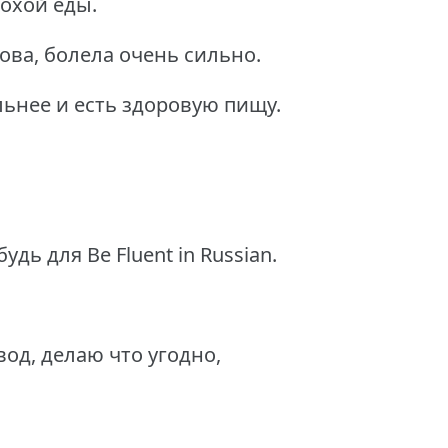
охой еды.
ова, болела очень сильно.
льнее и есть здоровую пищу.
дь для Be Fluent in Russian.
вод, делаю что угодно,