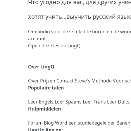
Что угодно для вас, для других уч
хотят учить...выучить русский язы
Om audio voor deze tekst te horen en de woor
account.
Open deze les op LingQ
Over LingQ
Over
Prijzen
Contact
Steve's Methode
Voor sc
Populaire talen
Leer Engels
Leer Spaans
Leer Frans
Leer Duits
Hulpmiddelen
Forum
Blog
Word een studiebegeleider
Bane
Haal je App op: