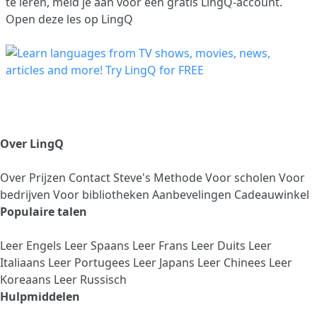
te leren,
meld je aan
voor een gratis LingQ-account.
Open deze les op LingQ
Over LingQ
Over
Prijzen
Contact
Steve's Methode
Voor scholen
Voor
bedrijven
Voor bibliotheken
Aanbevelingen
Cadeauwinkel
Populaire talen
Leer Engels
Leer Spaans
Leer Frans
Leer Duits
Leer
Italiaans
Leer Portugees
Leer Japans
Leer Chinees
Leer
Koreaans
Leer Russisch
Hulpmiddelen