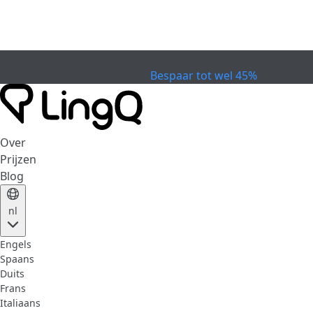
VERVALLEN
Vier de Beker
Extended Sale
Bespaar tot wel 45%
Over
Prijzen
Blog
nl
Engels
Spaans
Duits
Frans
Italiaans