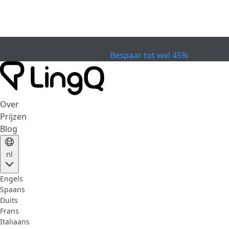
VERVALLEN
Vier de Beker
Extended Sale
Bespaar tot wel 45%
Over
Prijzen
Blog
nl
Engels
Spaans
Duits
Frans
Italiaans