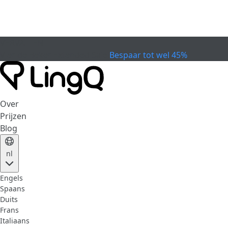
VERVALLEN
Vier de Beker
Extended Sale
Bespaar tot wel 45%
Over
Prijzen
Blog
nl
Engels
Spaans
Duits
Frans
Italiaans