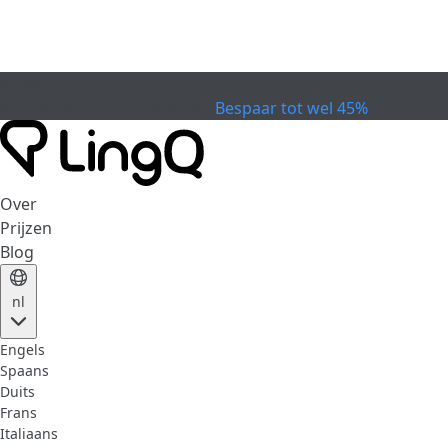
VERVALLEN
Vier de Beker
Extended Sale
Bespaar tot wel 45%
Over
Prijzen
Blog
nl
Engels
Spaans
Duits
Frans
Italiaans