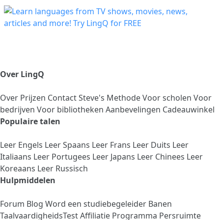
Over LingQ
Over
Prijzen
Contact
Steve's Methode
Voor scholen
Voor
bedrijven
Voor bibliotheken
Aanbevelingen
Cadeauwinkel
Populaire talen
Leer Engels
Leer Spaans
Leer Frans
Leer Duits
Leer
Italiaans
Leer Portugees
Leer Japans
Leer Chinees
Leer
Koreaans
Leer Russisch
Hulpmiddelen
Forum
Blog
Word een studiebegeleider
Banen
TaalvaardigheidsTest
Affiliatie Programma
Persruimte