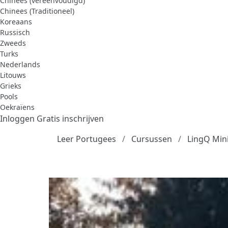
Chinees (vereenvoudigd)
Chinees (Traditioneel)
Koreaans
Russisch
Zweeds
Turks
Nederlands
Litouws
Grieks
Pools
Oekraïens
Inloggen
Gratis inschrijven
Leer Portugees
Cursussen
LingQ Mini