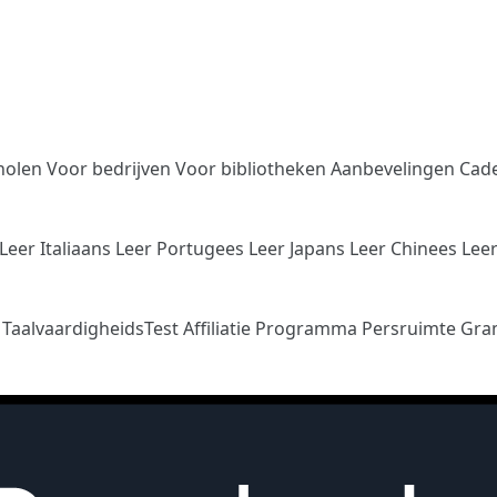
holen
Voor bedrijven
Voor bibliotheken
Aanbevelingen
Cad
Leer Italiaans
Leer Portugees
Leer Japans
Leer Chinees
Lee
n
TaalvaardigheidsTest
Affiliatie Programma
Persruimte
Gra