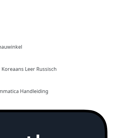
eauwinkel
r Koreaans
Leer Russisch
mmatica Handleiding