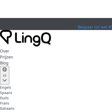
VERVALLEN
Vier de Beker
Extended Sale
Bespaar tot wel 4
Over
Prijzen
Blog
nl
Engels
Spaans
Duits
Frans
Italiaans